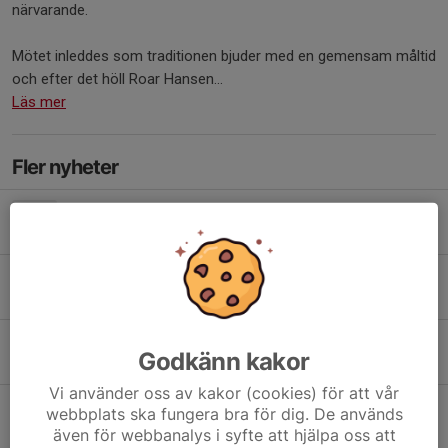
närvarande.
Mötet inleddes som traditionen bjuder med en gemensam måltid
och efter det höll Roar Hansen...
Läs mer
Fler nyheter
Ekonomiskt stöd för klimat- och miljöprojekt i föreningen
9 mar, 21:09
0
Viktig information om LOK-stödet
25 feb, 14:35
0
Nominera stipendiater!
Godkänn kakor
10 jan, 22:49
0
Vi använder oss av kakor (cookies) för att vår
Save the date - ordförandekonferens
webbplats ska fungera bra för dig. De används
23 okt 2025
0
även för webbanalys i syfte att hjälpa oss att