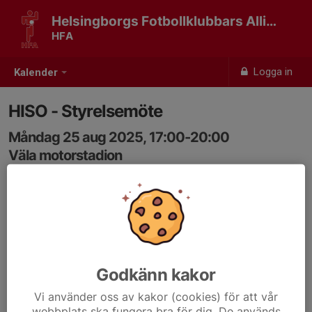
Helsingborgs Fotbollklubbars Allians
HFA
Logga in
Kalender
HISO - Styrelsemöte
Måndag 25 aug 2025, 17:00-20:00
Väla motorstadion
Samling: 17:00
Godkänn kakor
Vi använder oss av kakor (cookies) för att vår
webbplats ska fungera bra för dig. De används