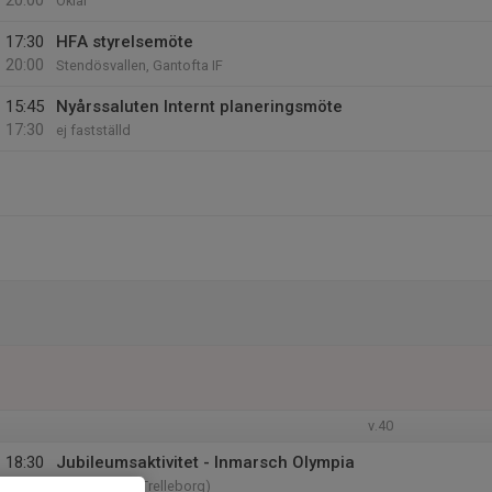
20:00
Oklar
17:30
HFA styrelsemöte
20:00
Stendösvallen, Gantofta IF
15:45
Nyårssaluten Internt planeringsmöte
17:30
ej fastställd
v.40
18:30
Jubileumsaktivitet - Inmarsch Olympia
21:00
Olympia (HIF-Trelleborg)