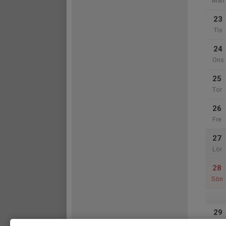
Mån
23
Tis
24
Ons
25
Tor
26
Fre
27
Lör
28
Sön
29
Mån