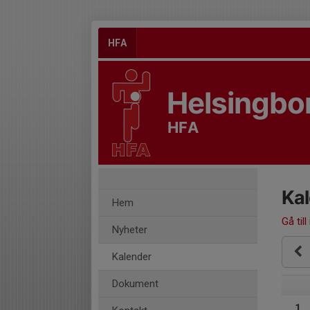
HFA
Helsingbor
HFA
Ka
Hem
Gå till
Nyheter
Kalender
Dokument
1