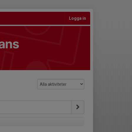
Logga in
ians