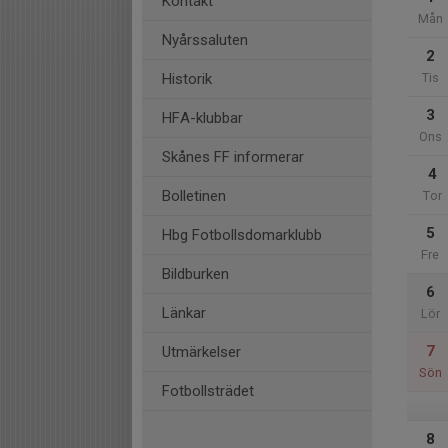
Kontakt
Mån
Nyårssaluten
2
Historik
Tis
3
HFA-klubbar
Ons
Skånes FF informerar
4
Bolletinen
Tor
5
Hbg Fotbollsdomarklubb
Fre
Bildburken
6
Länkar
Lör
7
Utmärkelser
Sön
Fotbollsträdet
8