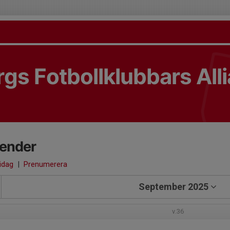
gs Fotbollklubbars All
lender
 idag
|
Prenumerera
September 2025
v.36